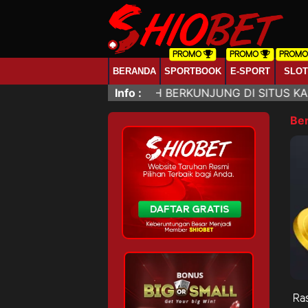
PROMO
PROMO
PROMO
PROM
BERANDA
SPORTBOOK
E-SPORT
SLO
AH BERKUNJUNG DI SITUS KAMI ^_^ Situs beting SLOTGAC
Info :
Be
Ras