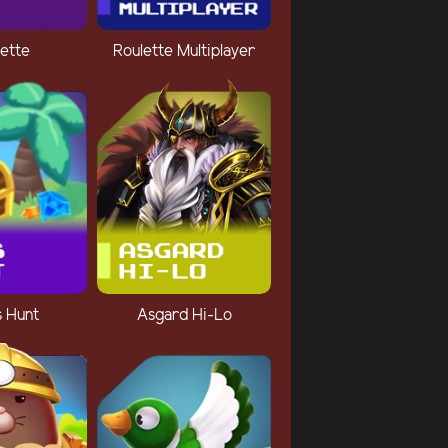
lette
Roulette Multiplayer
 Hunt
Asgard Hi-Lo