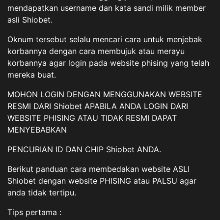
mendapatkan username dan kata sandi milik member
asli Shiobet.
Oknum tersebut selalu mencari cara untuk menjebak
korbannya dengan cara membujuk atau merayu
korbannya agar login pada website phising yang telah
mereka buat.
MOHON LOGIN DENGAN MENGGUNAKAN WEBSITE
RESMI DARI Shiobet APABILA ANDA LOGIN DARI
WEBSITE PHISING ATAU TIDAK RESMI DAPAT
MENYEBABKAN
PENCURIAN ID DAN CHIP Shiobet ANDA.
Berikut panduan cara membedakan website ASLI
Shiobet dengan website PHISING atau PALSU agar
anda tidak tertipu.
Tips pertama :