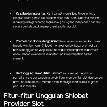
Keadilan dan Integritas:
Kami sangat menjunjung tinggi prinsip
keadilan dalam semua aspek permainan kami. Semua permainan kami
didukung oleh generator angka acak (RNG) yang independen dan diuji
secara berkala untuk memastikan keadilan absolut.
Promosi dan Bonus Menggiurkan:
Kami senang memberikan insentif
kepada Member kami. Shiobet menawarkan berbagai promosi dan
bonus menggiurkan yang dapat meningkatkan pengalaman bermain
Anda. Jangan lewatkan kesempatan untuk mendapatkan hadiah
menarik!
Bertanggung Jawab dalam Taruhan:
Kami sangat mendukung
perjudian yang bertanggung jawab. Kami memberikan alat dan sumber
daya untuk membantu Member kami menjaga kontrol atas kegiatan
perjudian mereka.
Fitur-fitur Unggulan Shiobet
Provider Slot